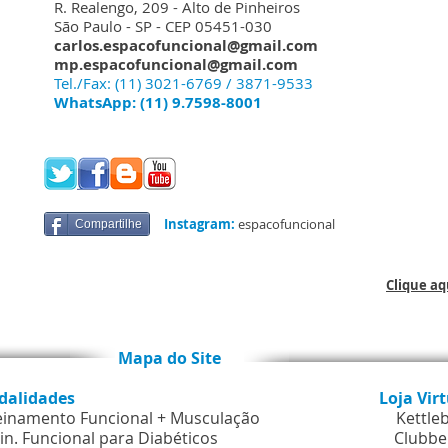
R. Realengo, 209 - Alto de Pinheiros
São Paulo - SP - CEP 05451-030
carlos.espacofuncional@gmail.com
mp.espacofuncional@gmail.com
Tel./Fax: (11) 3021-6769 / 3871-9533
WhatsApp: (11) 9.7598-8001
Instagram:
espacofuncional
Compartilhe
Clique a
o Site
dalidades
Loja Vir
einamento Funcional + Musculação
Kettle
in. Funcional para Diabéticos
Clubbe