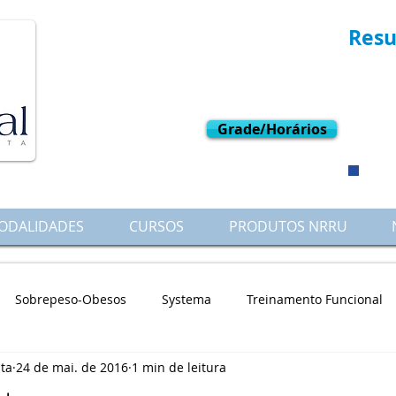
Resu
L
W
Grade/Horários
ODALIDADES
CURSOS
PRODUTOS NRRU
Sobrepeso-Obesos
Systema
Treinamento Funcional
nta
24 de mai. de 2016
1 min de leitura
vel
Terapias Associadas