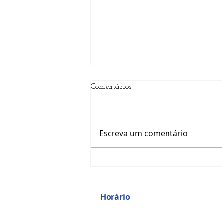
Comentários
Escreva um comentário
O uso da Hipnose no Câncer –
uma visão otimista
Horário