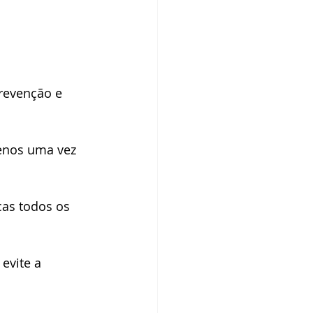
revenção e 
enos uma vez 
icas todos os 
evite a 