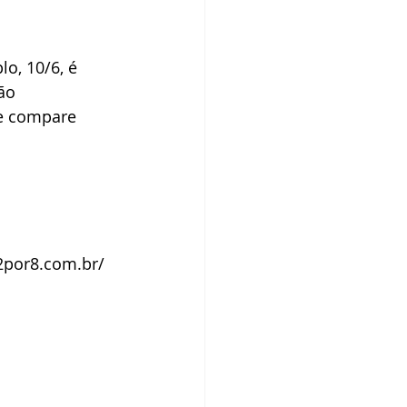
o, 10/6, é 
ão 
e compare 
2por8.com.br/