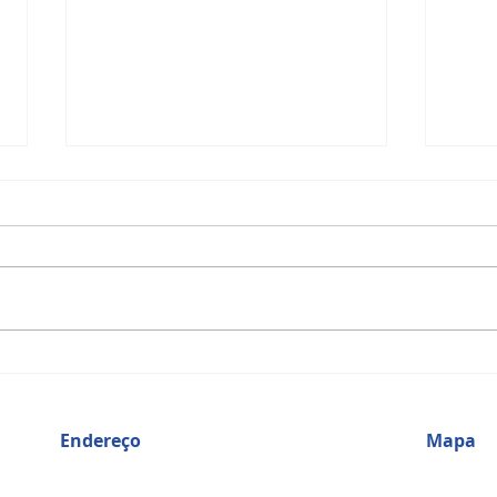
Banan
Síndrome de Burnout -
Queimando de dentro para fora
Endereço
Mapa