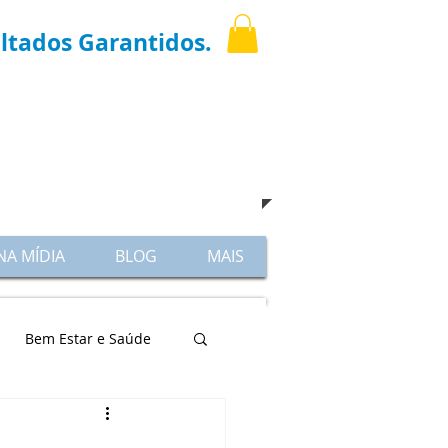
ltados Garantidos.
igue
(11) 3021-6769
hatsapp: 9.7598-8001
​e venha nos visitar !
NA MÍDIA
BLOG
MAIS
Bem Estar e Saúde