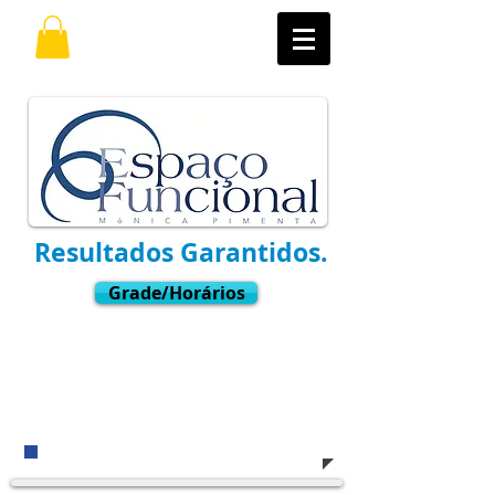
Resultados Garantidos.
Grade/Horários
Ligue
(11) 3021-6769
Whatsapp:
9.7598-8001
​e venha nos visitar !