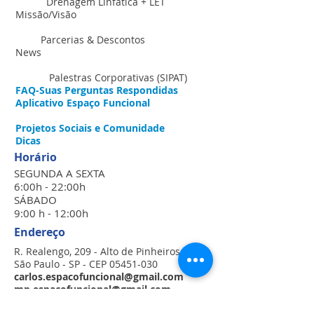
Drenagem Linfática + LET
Missão/Visão
Parcerias & Descontos
News
Palestras Corporativas (SIPAT
)
FAQ-Suas Perguntas Respondidas
Aplicativo Espaço Funcional
Projetos Sociais e Comunidade
Dicas
Horário
SEGUNDA A SEXTA
6:00h - 22:00h
​SÁBADO
​9:00 h - 12:00h
Endereço
R. Realengo, 209 - Alto de Pinheiros
São Paulo - SP - CEP 05451-030
carlos.espacofuncional@gmail.com
mp.espacofuncional@gmail.com
Tel./Fax:
(11) 3021-6769
/
3871-9533