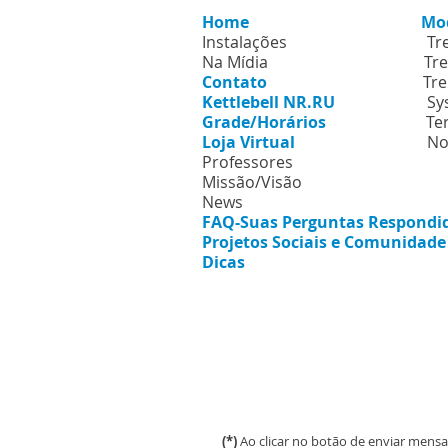
Home
Mo
Instalações
Tr
Na Mídia
Tre
Contato
Tre
Kettlebell NR.RU
Sy
Grade/Horários
Te
Loja Virtual
No
Professores
Missão/Visão
News
FAQ-Suas Perguntas Respondi
Projetos Sociais e Comunidad
Dicas
(*)
Ao clicar no botão de enviar mens