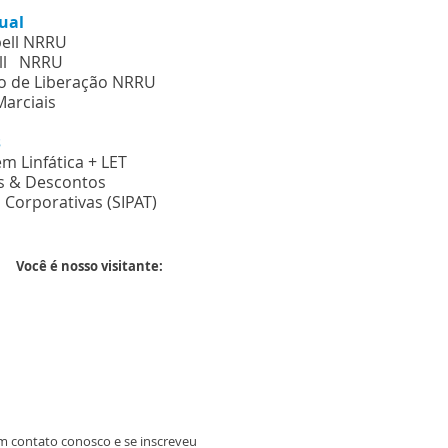
tual
bell NRRU
ll NRRU
o de Liberação NRRU
Marciais
os
m Linfática + LET
scontos
 Corporativas (SIPAT
)
Você é nosso visitante:
m contato conosco e se inscreveu