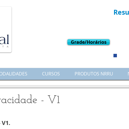
Resu
L
W
Grade/Horários
ODALIDADES
CURSOS
PRODUTOS NRRU
ivacidade - V1
 V1.