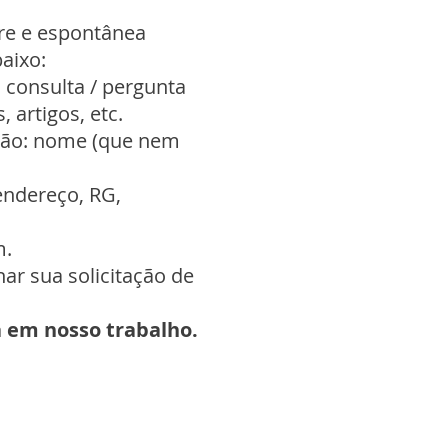
vre e espontânea
aixo:
a consulta / pergunta
, artigos, etc.
 são: nome (que nem
endereço, RG,
ém.
ar sua solicitação de
a em nosso trabalho.