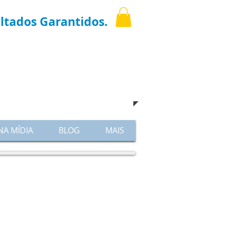
ltados Garantidos.
igue
(11) 3021-6769
hatsapp: 9.7598-8001
​e venha nos visitar !
NA MÍDIA
BLOG
MAIS