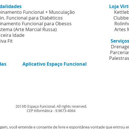
dalidades
Loja Vir
einamento Funcional + Musculação
Kettle
in. Funcional para Diabéticos
Clubbe
inamento Funcional para Obesos
Rolinh
stema (Arte Marcial Russa
)
Artes 
rceira Idade
iva Fit
Serviç
Drenage
Parcerias & De
Palestras
das
Aplicativo Espaço Funcional
e
2013© Espaço Funcional. All rights reserved.
CEP Informática - 9.9673-4064
agem, você entende e consente de livre e espontânea vontade que entrou e