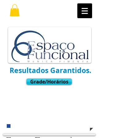
Resultados Garantidos.
Grade/Horários
Ligue
(11) 3021-6769
Whatsapp:
9.7598-8001
​e venha nos visitar !