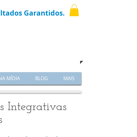
ltados Garantidos.
igue
(11) 3021-6769
hatsapp: 9.7598-8001
​e venha nos visitar !
NA MÍDIA
BLOG
MAIS
s Integrativas
s