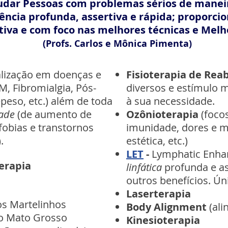
judar Pessoas com problemas sérios de mane
ncia profunda, assertiva e rápida; proporci
tiva e com foco nas melhores técnicas e Melh
(Profs. Carlos e Mônica Pimenta)
alização em doenças e
Fisioterapia de Rea
M, Fibromialgia, Pós-
diversos e estímulo 
peso, etc.) além de toda
à sua necessidade.
dade
(de aumento de
Ozônioterapia
(foco
fobias e transtornos
imunidade, dores e mo
).
estética, etc.)
LET
-
Lymphatic Enha
erapia
linfática
profunda e a
outros benefícios. Úni
Laserterapia
os Martelinhos
Body Alignment
(al
do Mato Grosso
Kinesioterapia