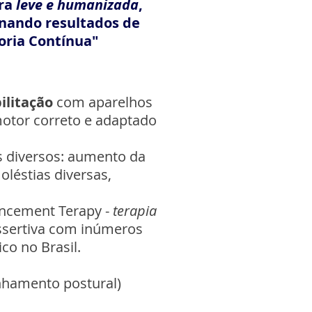
ira
leve e humanizada
,
onando resultados de
oria Contínua"
bilitação
com aparelhos
motor correto e adaptado
s diversos: aumento da
léstias diversas,
ncement Terapy -
terapia
ssertiva com inúmeros
co no Brasil.
inhamento postural)