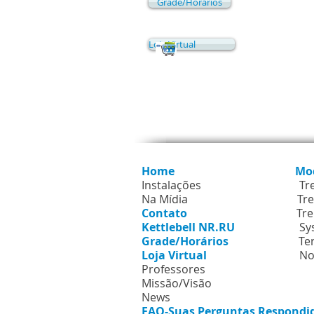
Grade/Horários
Loja Virtual
Mapa d
Home
Mo
Instalações
Tr
Na Mídia
Tre
Contato
Tre
Kettlebell NR.RU
Sy
Grade/Horários
Te
Loja Virtual
No
Professores
Missão/Visão
News
FAQ-Suas Perguntas Respondi