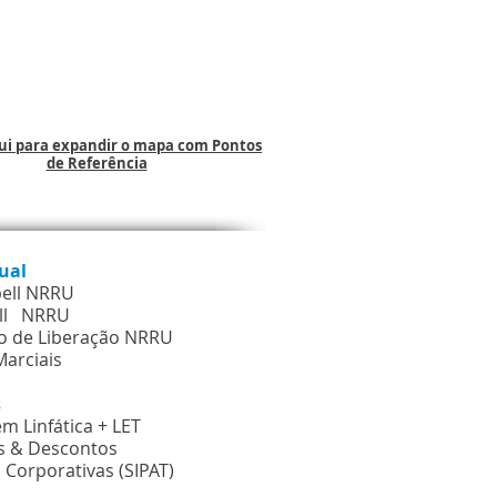
qui para expandir o mapa com Pontos
de Referência
tual
bell NRRU
ll NRRU
o de Liberação NRRU
Marciais
os
m Linfática + LET
scontos
 Corporativas (SIPAT
)