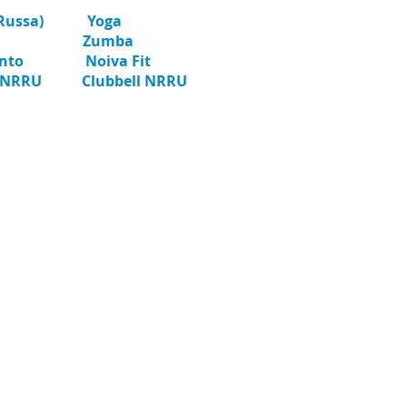
Russa)
Yoga
Zumba
nto
Noiva Fit
s NRRU
Clubbell NRRU