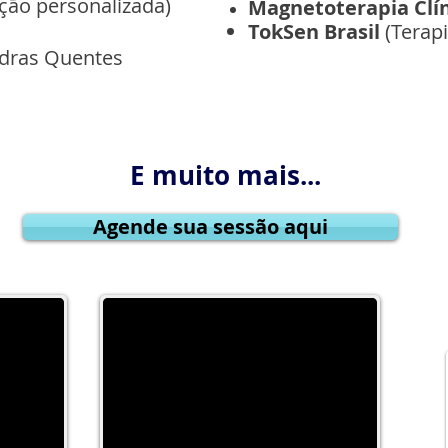
ação
personalizada
)
Magnetoterapia
Clí
TokSen Brasil
(Terap
edras Quentes
E muito mais...
Agende sua sessão aqui