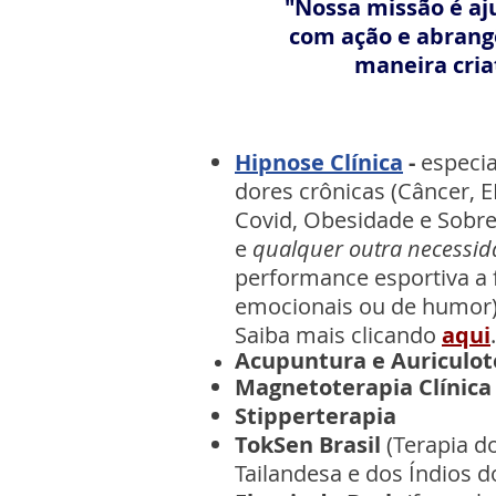
"Nossa missão é a
com ação e abrangê
maneira cria
Hipnose Clínica
-
especi
dores crônicas (Câncer, E
Covid, Obesidade e Sobre
e
qualquer outra necessi
performance esportiva a 
emocionais ou de humor
Saiba mais clicando
aqui
.
Acupuntura e
Auriculot
Magnetoterapia
Clínica
Stipperterapia
TokSen Brasil
(Terapia d
Tailandesa e dos Índios 