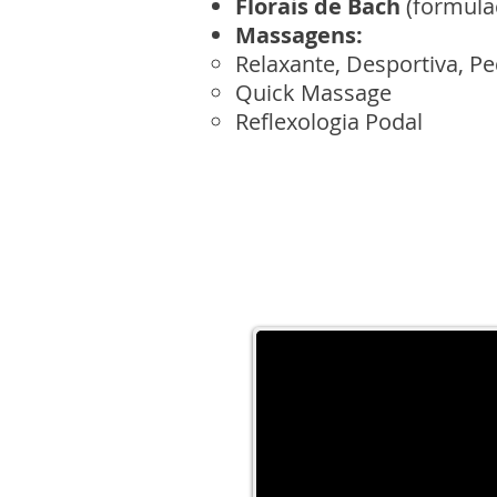
Florais de Bach
(formul
Massagens:
Relaxante,
D
esportiva, P
Quick Massage
Reflexologia Podal