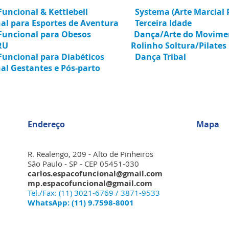
uncional & Kettlebell
Systema (Arte Marcial 
onal para Esportes de Aventura
Terceira Idade
Funcional para Obesos
Dança/Arte do Movime
RU
Rolinho Soltura/Pilate
Funcional para Diabéticos
Dança Tribal
nal Gestantes e Pós-parto
Endereço
Mapa
R. Realengo, 209 - Alto de Pinheiros
São Paulo - SP - CEP 05451-030
carlos.espacofuncional@gmail.com
mp.espacofuncional@gmail.com
Tel./Fax: (11) 3021-6769 / 3871-9533
WhatsApp: (11) 9.7598-8001