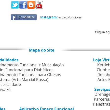
Instagram:
espacofuncional
Compartilhe
Clique a
o Site
dalidades
Loja Vir
einamento Funcional + Musculação
Kettle
in. Funcional para Diabéticos
Clubbe
inamento Funcional para Obesos
Rolinh
stema (Arte Marcial Russa
)
Artes 
rceira Idade
iva Fit
Serviç
Drenage
Parcerias & De
Palestras
das
Aplicativo Espaço Funcional