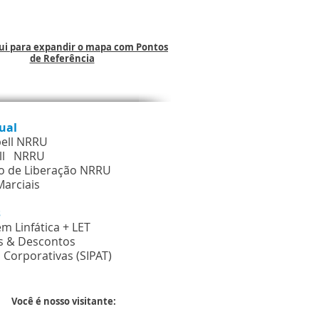
qui para expandir o mapa com Pontos
de Referência
tual
bell NRRU
ll NRRU
o de Liberação NRRU
Marciais
os
m Linfática + LET
scontos
 Corporativas (SIPAT
)
Você é nosso visitante: