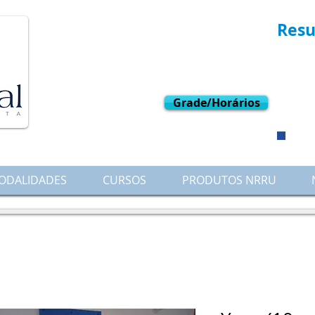
Resu
L
W
Grade/Horários
ODALIDADES
CURSOS
PRODUTOS NRRU