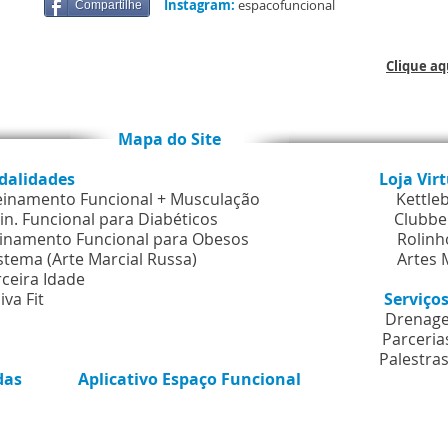
Instagram:
espacofuncional
Compartilhe
Clique a
o Site
dalidades
Loja Vir
einamento Funcional + Musculação
Kettle
in. Funcional para Diabéticos
Clubbe
inamento Funcional para Obesos
Rolinh
stema (Arte Marcial Russa
)
Artes 
rceira Idade
iva Fit
Serviç
Drenage
Parcerias & De
Palestras
das
Aplicativo Espaço Funcional
e