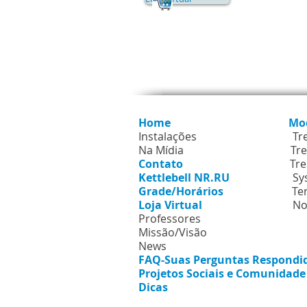
Mapa d
Home
Mo
Instalações
Tr
Na Mídia
Tre
Contato
Tre
Kettlebell NR.RU
Sy
Grade/Horários
Te
Loja Virtual
No
Professores
Missão/Visão
News
FAQ-Suas Perguntas Respondi
Projetos Sociais e Comunidad
Dicas