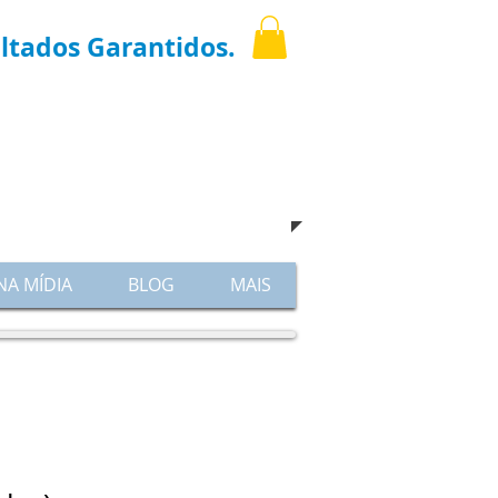
ltados Garantidos.
igue
(11) 3021-6769
hatsapp: 9.7598-8001
​e venha nos visitar !
NA MÍDIA
BLOG
MAIS