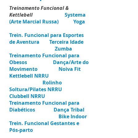
Treinamento Funcional &
Kettlebell
Systema
(Arte Marcial Russa)
Yoga
Trein. Funcional para Esportes
de Aventura
Terceira Idade
Zumba
T
reinamento Funcional para
Obesos
Dança/Arte do
Movimento
Noiva Fit
Kettlebell NRRU
Rolinho
Soltura/Pilates NRRU
Clubbell NRRU
Treinamento Funcional para
Diabéticos
Dança Tribal
Bike Indoor
Trein. Funcional Gestantes e
Pós-parto