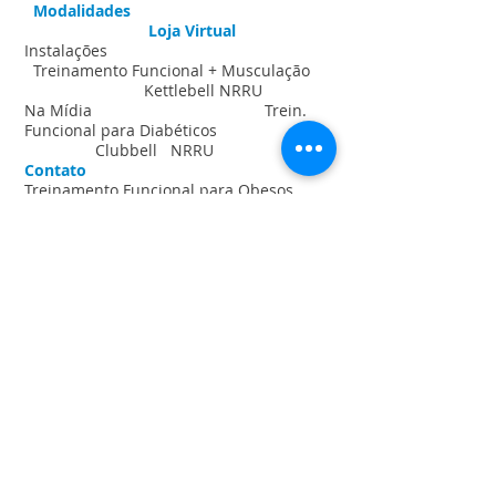
Modalidades
Loja Virtual
Instalações
Treinamento Funcional + Musculação
Kettlebell NRRU
Na Mídia
Trein.
Funcional para Diabéticos
Clubbell NRRU
Contato
Treinamento Funcional para Obesos
Rolinho de Liberação NRRU
Kettlebell NR.RU
Systema
(Arte Marcial Russa
)
Artes Marciais
Grade/Horários
Terceira
Idade
Loja Virtual
Noiva Fit
Serviços
Professores
Drenagem Linfática + LET
Missão/Visão
Parcerias & Descontos