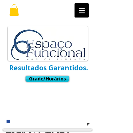
Resultados Garantidos.
Grade/Horários
Ligue
(11) 3021-6769
Whatsapp:
9.7598-8001
​e venha nos visitar !