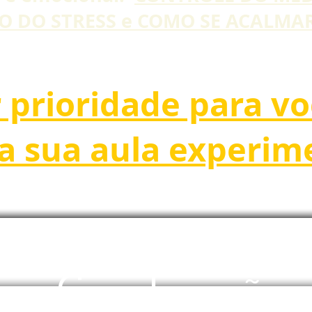
 DO STRESS e COMO SE ACALMAR
or prioridade para v
a sua aula experim
Coordenação