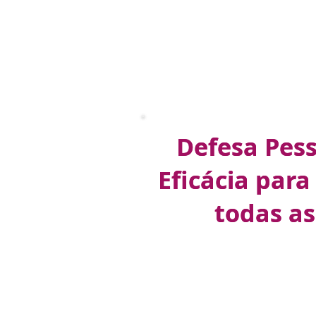
Defesa Pess
Defesa Pess
Eficácia par
Eficácia par
todas as
todas as