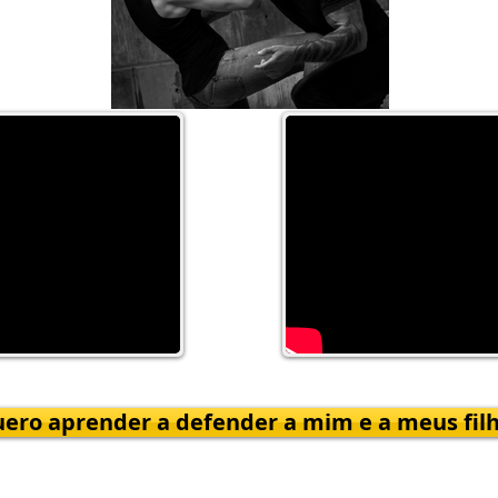
uero aprender a defender a mim e a meus filh