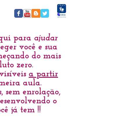
qui para
ajudar
teger você e sua
meçando do mais
luto zero.
visíveis
a partir
meira aula.
, sem enrolação
,
esenvolvendo o
cê já
tem !!