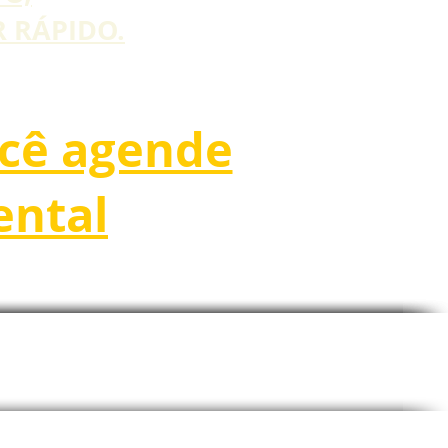
 RÁPIDO.
ocê agende
ental