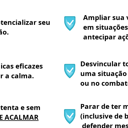
Ampliar sua 
tencializar seu
em situações 
ão.
antecipar aç
Desvincular 
icas eficazes
uma situação 
r a calma.
ou no comba
Parar de ter 
atenta e sem
(inclusive de 
E ACALMAR
defender me