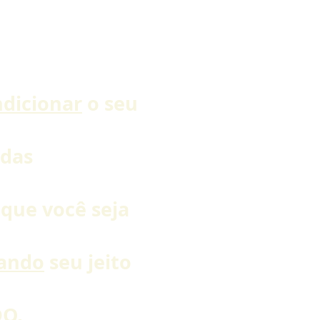
.
dicionar
o seu
 das
 - Arte Marcial Russa
 que você seja
tando
seu jeito
O,