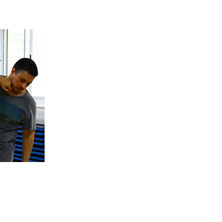
Carlos Pi
Professor
Pleno de Systema (Ar
Headquarter Cana
Aluno direto do introdutor da mo
Nelson Wagner) e um dos 6 instr
Com foco pragmático e detalh
criatividade ao ensinar e ex
melhor.
Sempre incansável em aprender 
úteis, não só para a aula, ma
aplicada na sua vi