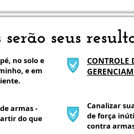
 serão seus result
é, no solo e
CONTROLE 
minho, e em
GERENCIAM
iente.
Canalizar su
de armas -
de força inút
artir do que
contra armas