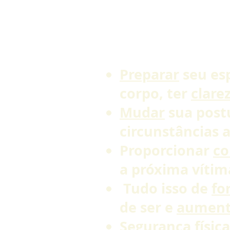
Preparar
seu esp
corpo, ter
clare
Mudar
sua post
circunstâncias
a
Proporcionar
co
a próxima vítima
Tudo isso de
fo
de ser e
aumen
Segurança
físic