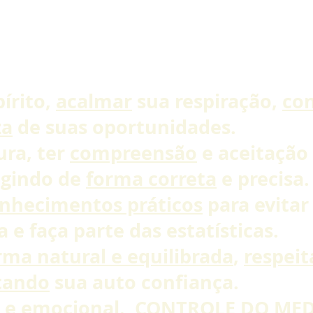
Nossa proposta..
írito,
acalmar
sua respiração,
con
za
de suas oportunidades.
ura, ter
compreensão
e aceitação
gindo de
forma correta
e precisa.
Systema
nhecimentos práticos
para evitar
 e faça parte das estatísticas.
rma natural e equilibrada
,
respei
tando
sua auto confiança.
a e emocional.
CONTROLE DO MED