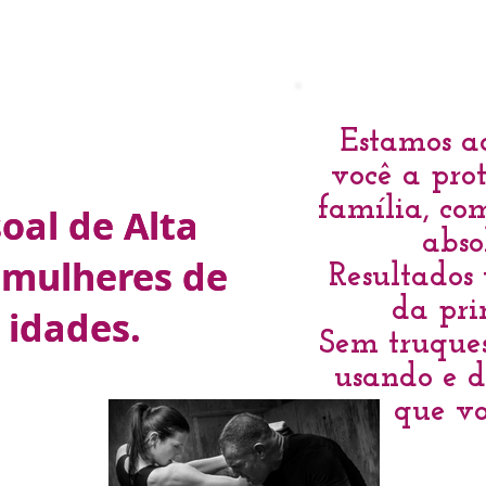
Estamos a
você a pro
família, co
oal de Alta
oal de Alta
abso
a mulheres de
a mulheres de
Resultados 
da pri
 idades.
 idades.
Sem truques
usando e
d
que vo