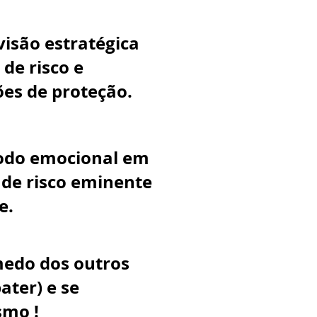
visão estratégica
de risco e
ões de proteção.
todo emocional em
de risco eminente
te.
medo dos outros
bater) e se
smo !