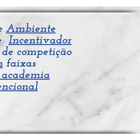
 e
Ambiente
e
Incentivador
de competição
m
faixas
 academia
ncional