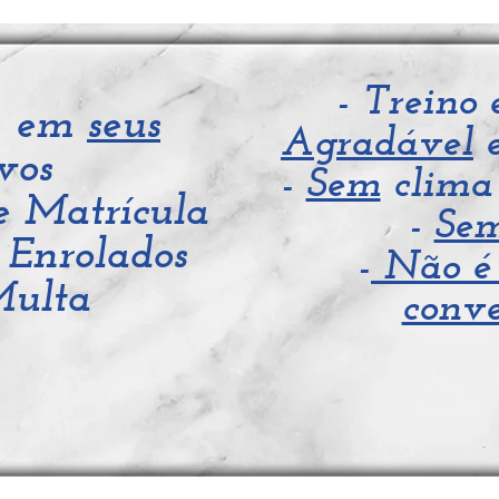
- Treino
% em
seus
Agradável
vos
-
Sem
clima 
 Matrícula
-
Se
 Enrolados
-
Não é
ulta
conve