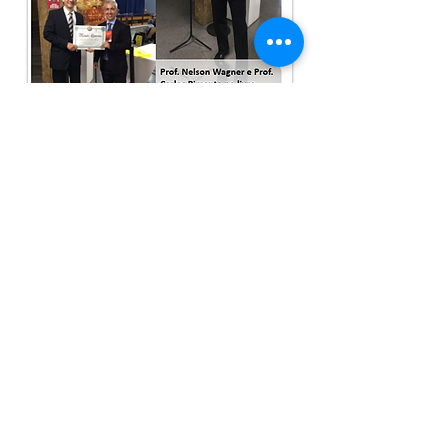
Espaço Funcional
R. Realengo, 209 - Alto de Pinheiros -
SP - SP
(11) 3021-6769
/
3871-9533
www.espacofuncional.com.br