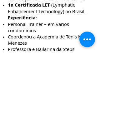
1a Certificada LET
(Lymphatic
Enhancement Technology) no Brasil.
Experiência:
Personal Trainer – em vários
condomínios
Coordenou a Academia de Tênis Mauro
Menezes
Professora e Bailarina da Steps
Academia de Dança
Professora do Departamento Cultural do
Esporte Clube Sírio
Fundadora e Presidente da Federação
Brasileira de Kettlebell Lifting (FBKL).
Pioneira
em Treinamento Funcional e
uso de Kettlebell em Treinamento
Funcional no Brasil, através de cursos
com abrangência nacional.
Palestrante, consultora em revistas de
assuntos da área
Treinamento geral e específico
com Terceira Idade (mesma turma
- 20 anos de treino).