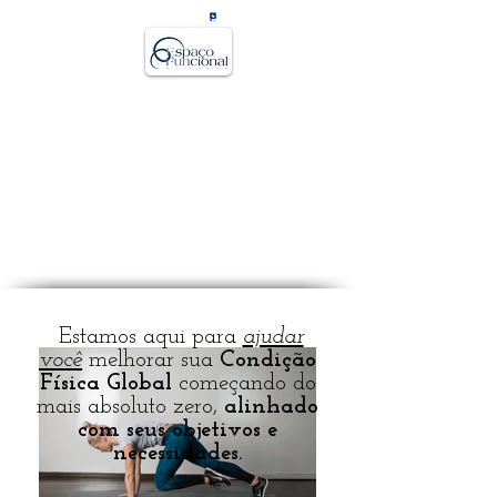
Treinamento Físico
para quem não
gosta de academia
convencional
Estamos aqui para
ajudar
você
melhorar sua
Condição
Física Global
começando do
mais absoluto zero,
alinhado
com seus objetivos e
necessidades.