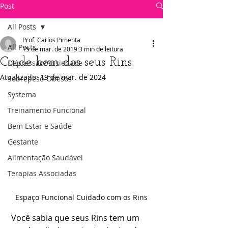
Post
All Posts
Prof. Carlos Pimenta
All Posts
15 de mar. de 2019
3 min de leitura
Cuide bem dos seus Rins.
Depressão/Ansiedade
Atualizado:
19 de mar. de 2024
Sobrepeso-Obesos
Systema
Treinamento Funcional
Bem Estar e Saúde
Gestante
Alimentação Saudável
Terapias Associadas
Espaço Funcional Cuidado com os Rins
 Você sabia que seus Rins tem um 