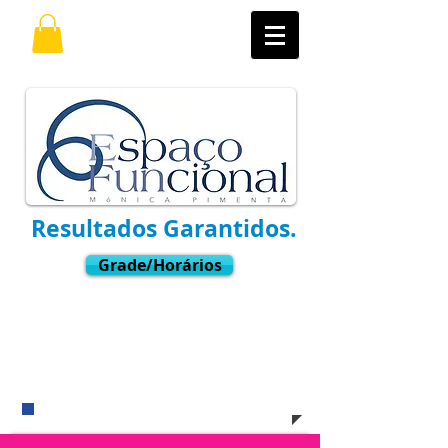
Resultados Garantidos.
Grade/Horários
Ligue
(11) 3021-6769
Whatsapp:
9.7598-8001
​e venha nos visitar !