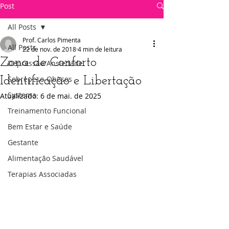
Post
All Posts
Prof. Carlos Pimenta
All Posts
22 de nov. de 2018
4 min de leitura
Zona de Conforto
Depressão/Ansiedade
Identificação e Libertação
Sobrepeso-Obesos
Systema
Atualizado:
6 de mai. de 2025
Treinamento Funcional
Bem Estar e Saúde
Gestante
Alimentação Saudável
Terapias Associadas