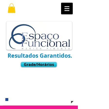
Resultados Garantidos.
Grade/Horários
Ligue
(11) 3021-6769
Whatsapp:
9.7598-8001
​e venha nos visitar !