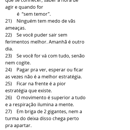
agir e quando for 
          é  “sem temor”.
21)    Ninguém tem medo de vãs 
ameaças. 
22)    Se você puder sair sem 
ferimentos melhor. Amanhã é outro 
dia.
23)    Se você for vá com tudo, senão 
nem cogite.
24)    Pagar pra ver, esperar ou ficar 
as vezes não é a melhor estratégia.
25)    Ficar na frente é a pior 
estratégia que existe.
26)    O movimento é superior a tudo 
e a respiração ilumina a mente. 
27)    Em briga de 2 gigantes, nem a 
turma do deixa disso chega perto 
pra apartar.