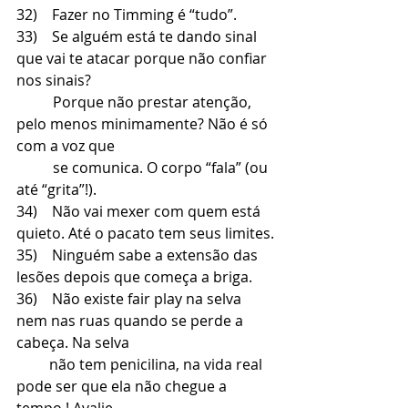
32)    Fazer no Timming é “tudo”.
33)    Se alguém está te dando sinal 
que vai te atacar porque não confiar 
nos sinais?
          Porque não prestar atenção, 
pelo menos minimamente? Não é só 
com a voz que 
          se comunica. O corpo “fala” (ou 
até “grita”!). 
34)    Não vai mexer com quem está 
quieto. Até o pacato tem seus limites.
35)    Ninguém sabe a extensão das 
lesões depois que começa a briga.
36)    Não existe fair play na selva 
nem nas ruas quando se perde a 
cabeça. Na selva 
         não tem penicilina, na vida real 
pode ser que ela não chegue a 
tempo ! Avalie   