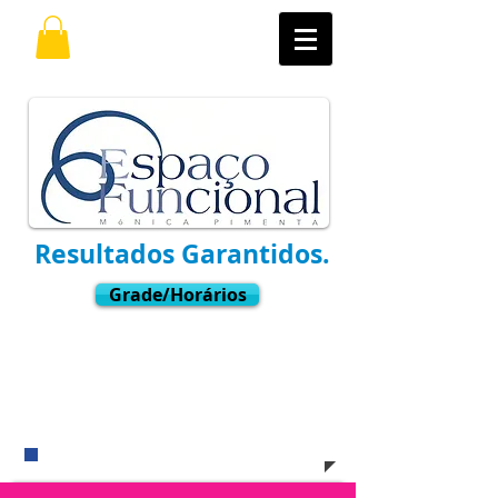
Resultados Garantidos.
Grade/Horários
Ligue
(11) 3021-6769
Whatsapp:
9.7598-8001
​e venha nos visitar !