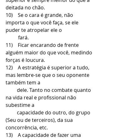
deitada no chão.
10)    Se o cara é grande, não 
importa o que você faça, se ele 
puder te atropelar ele o 
          fará.
11)    Ficar encarando de frente 
alguém maior do que você, medindo 
forças é loucura.
12)    A estratégia é superior a tudo, 
mas lembre-se que o seu oponente 
também tem a 
         dele. Tanto no combate quanto 
na vida real e profissional não 
subestime a 
         capacidade do outro, do grupo 
(Seu ou de terceiros), da sua 
concorrência, etc.
13)    A capacidade de fazer uma 