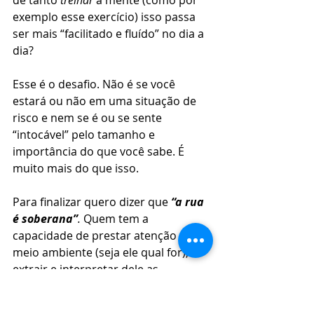
exemplo esse exercício) isso passa 
ser mais “facilitado e fluído” no dia a 
dia?
Esse é o desafio. Não é se você 
estará ou não em uma situação de 
risco e nem se é ou se sente 
“intocável” pelo tamanho e 
importância do que você sabe. É 
muito mais do que isso.
Para finalizar quero dizer que 
“a rua 
é soberana”
. 
Quem tem a 
capacidade de prestar atenção ao 
meio ambiente (seja ele qual for), 
extrair e interpretar dele as 
informações que são passadas já 
têm uma vantagem imensa em 