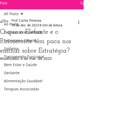
Post
All Posts
Prof. Carlos Pimenta
All Posts
19 de dez. de 2023
8 min de leitura
O que o Elefante e o
Depressão/Ansiedade
Rinoceronte têm para nos
Sobrepeso-Obesos
Systema
ensinar sobre Estratégia?
Treinamento Funcional
Atualizado:
6 de mai. de 2025
Bem Estar e Saúde
Gestante
Alimentação Saudável
Terapias Associadas