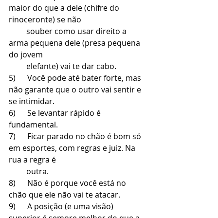
maior do que a dele (chifre do 
rinoceronte) se não 
         souber como usar direito a 
arma pequena dele (presa pequena 
do jovem 
         elefante) vai te dar cabo.
5)      Você pode até bater forte, mas 
não garante que o outro vai sentir e 
se intimidar.
6)      Se levantar rápido é 
fundamental.
7)      Ficar parado no chão é bom só 
em esportes, com regras e juiz. Na 
rua a regra é 
         outra.
8)      Não é porque você está no 
chão que ele não vai te atacar.  
9)      A posição (e uma visão) 
superior é sempre melhor do que a 