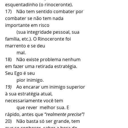
esquentadinho (o rinoceronte).
17)    Não tem sentido combater por 
combater se não tem nada 
importante em risco 
          (sua integridade pessoal, sua 
família, etc.). O Rinoceronte foi 
marrento e se deu 
          mal.
18)    Não existe problema nenhum 
em fazer uma retirada estratégia. 
Seu Ego é seu 
          pior inimigo.
19)    
Ao encarar um inimigo superior 
à sua estratégia atual, 
necessariamente você tem 
          que rever  melhor sua. E 
rápido, antes que 
“realmente precise”!
20)    Não basta só ser grande, tem 
que se conhecer, saber a hora de 