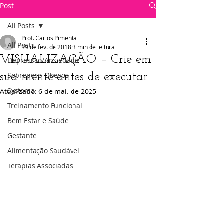
Post
All Posts
Prof. Carlos Pimenta
All Posts
19 de fev. de 2018
3 min de leitura
VISUALIZAÇÃO – Crie em
Depressão/Ansiedade
sua mente antes de executar
Sobrepeso-Obesos
Systema
Atualizado:
6 de mai. de 2025
Treinamento Funcional
Bem Estar e Saúde
Gestante
Alimentação Saudável
Terapias Associadas