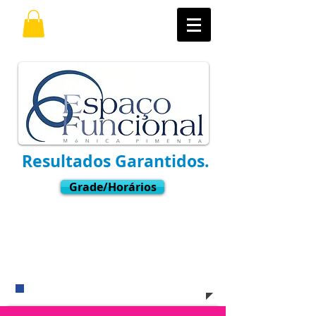
Resultados Garantidos.
Grade/Horários
Ligue
(11) 3021-6769
Whatsapp:
9.7598-8001
​e venha nos visitar !