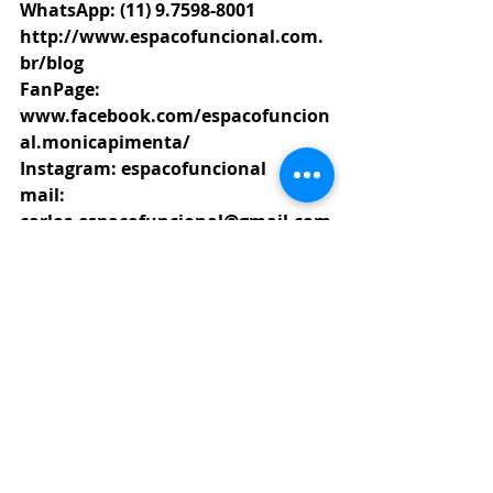
WhatsApp: (11) 9.7598-8001
http://www.espacofuncional.com.
br/blog 
FanPage: 
www.facebook.com/espacofuncion
al.monicapimenta/
Instagram: espacofuncional    E-
mail: 
carlos.espacofuncional@gmail.com
#Ansiedade
#ArteMArcialRussa
#Systema
#QualidadedeVida
Posts recentes
Ver tudo