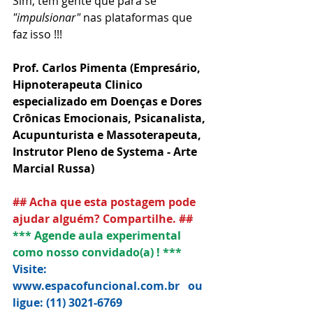
Sim, tem gente que para se 
"impulsionar"
 nas plataformas que 
faz isso !!!     
Prof. Carlos Pimenta (Empresário, 
Hipnoterapeuta Clinico 
especializado em Doenças e Dores 
Crônicas Emocionais, Psicanalista, 
Acupunturista e Massoterapeuta, 
Instrutor Pleno de Systema - Arte 
Marcial Russa) 
## Acha que esta postagem pode 
ajudar alguém? Compartilhe. ##
*** Agende aula experimental 
como nosso convidado(a) ! ***
Visite: 
www.espacofuncional.com.br   ou   
ligue: (11) 3021-6769