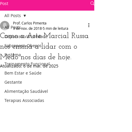
Post
All Posts
Prof. Carlos Pimenta
All Posts
9 de nov. de 2018
5 min de leitura
Como a Arte Marcial Russa
Depressão/Ansiedade
nos ensina a lidar com o
Sobrepeso-Obesos
Systema
Medo nos dias de hoje.
Treinamento Funcional
Atualizado:
6 de mai. de 2025
Bem Estar e Saúde
Gestante
Alimentação Saudável
Terapias Associadas