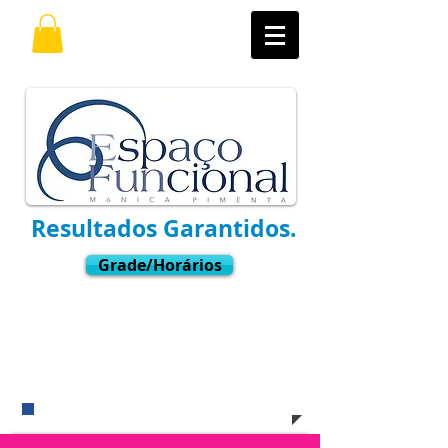
Resultados Garantidos.
Grade/Horários
Ligue
(11) 3021-6769
Whatsapp:
9.7598-8001
​e venha nos visitar !